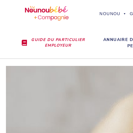
Aller
au
NOUNOU
G
contenu
ANNUAIRE D
GUIDE DU PARTICULIER
EMPLOYEUR
P