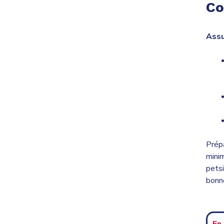
Co
Assu
Prép
mini
petsi
bonn