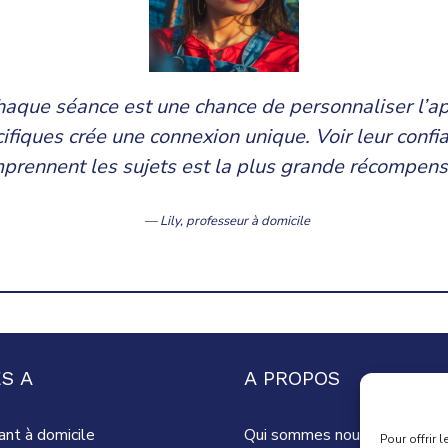
 chaque séance est une chance de personnaliser l’
iques crée une connexion unique. Voir leur confian
prennent les sujets est la plus grande récompen
— Lily,
professeur à domicile
S A
A PROPOS
ant à domicile
Qui sommes nous ?
Pour offrir 