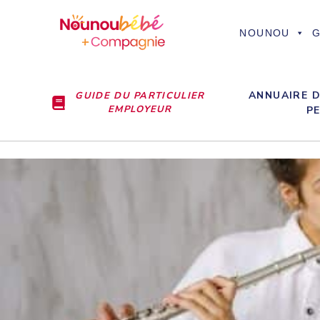
Aller
au
NOUNOU
G
contenu
ANNUAIRE D
GUIDE DU PARTICULIER
EMPLOYEUR
P