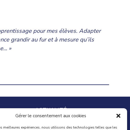
apprentissage pour mes élèves. Adapter
ce grandir au fur et à mesure qu’ils
se… »
ACTUALITÉ
Gérer le consentement aux cookies
Mag du Particuiler Employeur
les meilleures expériences, nous utilisons des technologies telles que les