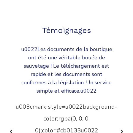
Témoignages
u0022J’avais besoin d’un contrat de
travail en CDD, et je l’ai trouvé en
quelques clics sur le site. Le processus
est simple et rapide, et les documents
sont très bien structurés. Je ne passerai
plus jamais des heures à chercher des
modèles en ligne !u0022
-
u003cmark style=u0022background-
color:rgba(0, 0, 0,
s