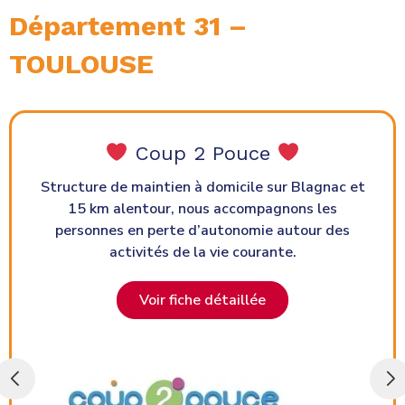
Département 31 –
TOULOUSE
Acope Services
t
Aide à Domicile
pour les personnes âgées,
handicapées ou tout simplement fragilisées à
mieux vivre au quotidien, sur
Toulouse et son
agglomération
.
Voir fiche détaillée