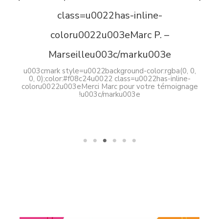
0);color:#cb0133u0022
class=u0022has-inline-
coloru0022u003eJulien D. –
Parisu003c/marku003e
B
0,
-
u003cmark style=u0022background-color:rgba(0, 0,
age
0, 0);color:#f08c24u0022 class=u0022has-inline-
coloru0022u003eMerci Julien pour votre témoignage
u
!u003c/marku003e
co