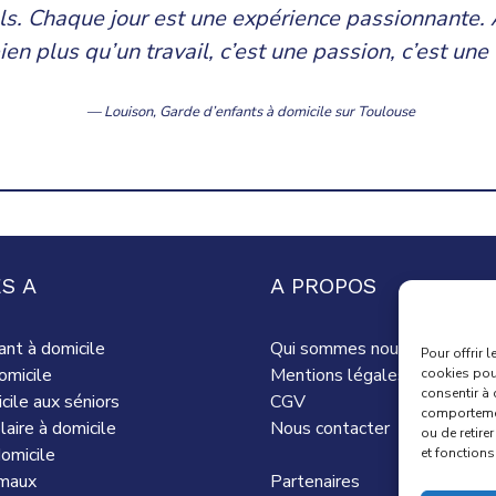
nels. Chaque jour est une expérience passionnante
bien plus qu’un travail, c’est une passion, c’est un
— Louison,
Garde d’enfants à domicile
sur Toulouse
S A
A PROPOS
ant à domicile
Qui sommes nous ?
Pour offrir 
omicile
Mentions légales
cookies pour
consentir à 
cile aux séniors
CGV
comportement
laire à domicile
Nous contacter
ou de retire
omicile
et fonctions
imaux
Partenaires