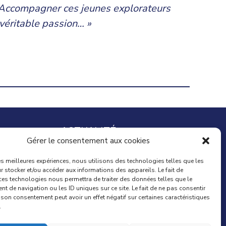
. Accompagner ces jeunes explorateurs
e véritable passion… »
ACTUALITÉ
Gérer le consentement aux cookies
Mag du Particuiler Employeur
les meilleures expériences, nous utilisons des technologies telles que les
Comment choisir ma nounou ?
 stocker et/ou accéder aux informations des appareils. Le fait de
ces technologies nous permettra de traiter des données telles que le
Comment déclarer ma nounou ?
 de navigation ou les ID uniques sur ce site. Le fait de ne pas consentir
Aides Caf pour ma nounou
r son consentement peut avoir un effet négatif sur certaines caractéristiques
Contrat de travail d’une nounou
.