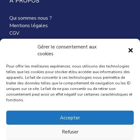
A PROPOS
Qui sommes nous ?
Mentions légales
CGV
Nous contacter
Gérer le consentement aux
cookies
Partenaires
Pour offrir les meilleures expériences, nous utilisons des technologies
telles que les cookies pour stocker et/ou accéder aux informations des
appareils. Le fait de consentir à ces technologies nous permettra de
traiter des données telles que le comportement de navigation ou les ID
ACTUALITÉ
uniques sur ce site. Le fait de ne pas consentir ou de retirer son
consentement peut avoir un effet négatif sur certaines caractéristiques et
fonctions.
Mag du Particuiler Employeur
Comment choisir ma nounou ?
Accepter
Comment déclarer ma nounou ?
Aides Caf pour ma nounou
Refuser
Contrat de travail d’une nounou