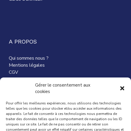
A PROPOS
Qui sommes nous ?
Mentions légales
CGV
Nous contacter
Gérer le consentement aux
cookies
Partenaires
Pour offrir les meilleures expériences, nous utilisons des technologies
telles que les cookies pour stocker et/ou accéder aux informations des
appareils. Le fait de consentir à ces technologies nous permettra de
traiter des données telles que le comportement de navigation ou les ID
ACTUALITÉ
uniques sur ce site. Le fait de ne pas consentir ou de retirer son
consentement peut avoir un effet négatif sur certaines caractéristiques et