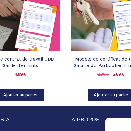
e contrat de travail CDD
Modèle de certificat de t
Garde d’enfants
Salarié du Particulier E
Le
Le
4,99
€
2,99
€
2,59
€
prix
pri
initial
act
était :
est 
Ajouter au panier
Ajouter au panier
2,99 €.
2,59
S A
A PROPOS