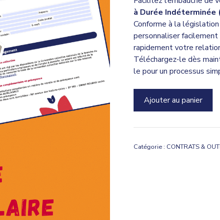
Facilitez l’embauche de v
à Durée Indéterminée 
Conforme à la législatio
personnaliser facilement 
rapidement votre relation 
Téléchargez-le dès maint
le pour un processus simpl
quantité
Ajouter au panier
de
Modèle
de
contrat
Catégorie :
CONTRATS & OUT
de
travail
CDI
Salarié
du
Particulier