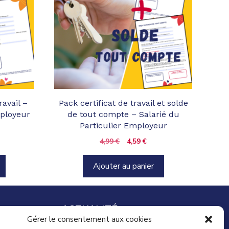
ravail –
Pack certificat de travail et solde
mployeur
de tout compte – Salarié du
Particulier Employeur
x
Le
Le
4,99
€
4,59
€
uel
prix
prix
:
initial
actuel
Ajouter au panier
 €.
était :
est :
4,99 €.
4,59 €.
ACTUALITÉ
Gérer le consentement aux cookies