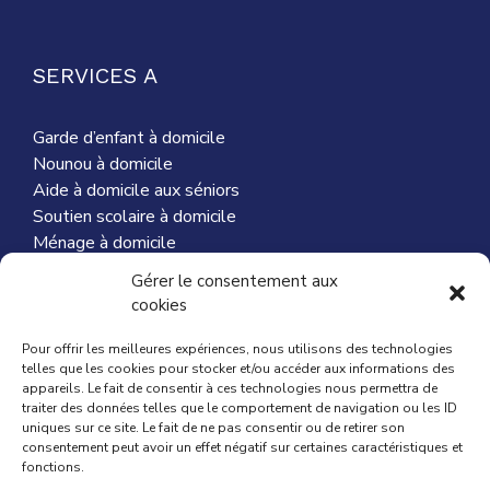
SERVICES A
Garde d’enfant à domicile
Nounou à domicile
Aide à domicile aux séniors
Soutien scolaire à domicile
Ménage à domicile
Garde d’animaux
Gérer le consentement aux
cookies
Pour offrir les meilleures expériences, nous utilisons des technologies
telles que les cookies pour stocker et/ou accéder aux informations des
appareils. Le fait de consentir à ces technologies nous permettra de
traiter des données telles que le comportement de navigation ou les ID
A PROPOS
uniques sur ce site. Le fait de ne pas consentir ou de retirer son
consentement peut avoir un effet négatif sur certaines caractéristiques et
fonctions.
Qui sommes nous ?