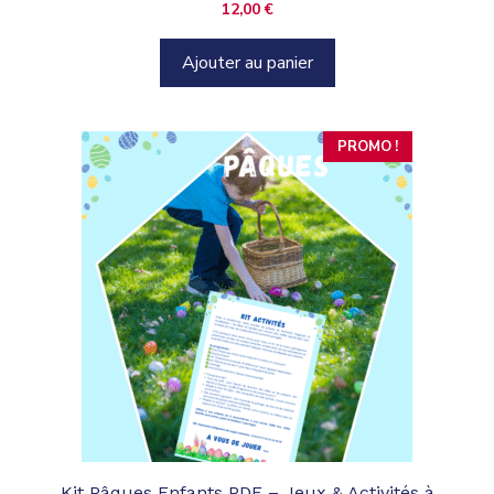
12,00
€
Ajouter au panier
PROMO !
Kit Pâques Enfants PDF – Jeux & Activités à