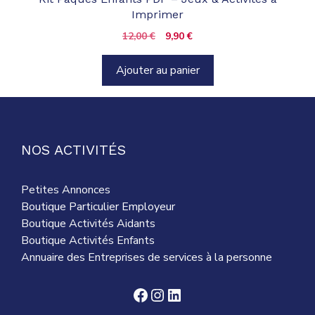
Imprimer
Le
Le
12,00
€
9,90
€
prix
prix
initial
actuel
Ajouter au panier
était :
est :
12,00 €.
9,90 €.
NOS ACTIVITÉS
Petites Annonces
Boutique Particulier Employeur
Boutique Activités Aidants
Boutique Activités Enfants
Annuaire des Entreprises de services à la personne
Facebook
Instagram
LinkedIn