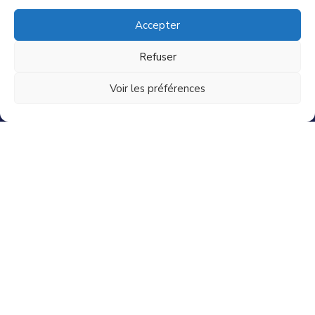
Mentions légales
Accepter
CGV
Nous contacter
Refuser
Partenaires
Voir les préférences
ACTUALITÉ
Mag du Particuiler Employeur
Comment choisir ma nounou ?
Comment déclarer ma nounou ?
Aides Caf pour ma nounou
Contrat de travail d’une nounou
© 2025 NounouBébé - site de garde d'enfants à
domicile et d'assistante maternelle