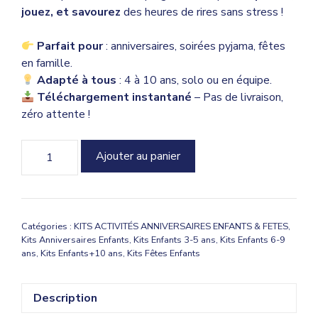
jouez, et savourez
des heures de rires sans stress !
Parfait pour
: anniversaires, soirées pyjama, fêtes
en famille.
Adapté à tous
: 4 à 10 ans, solo ou en équipe.
Téléchargement instantané
– Pas de livraison,
zéro attente !
quantité
Ajouter au panier
de
Kit
Anniversaire
Licorne
Catégories :
KITS ACTIVITÉS ANNIVERSAIRES ENFANTS & FETES
,
-
Kits Anniversaires Enfants
,
Kits Enfants 3-5 ans
,
Kits Enfants 6-9
Jeux
ans
,
Kits Enfants+10 ans
,
Kits Fêtes Enfants
&
Activités
Description
Magiques