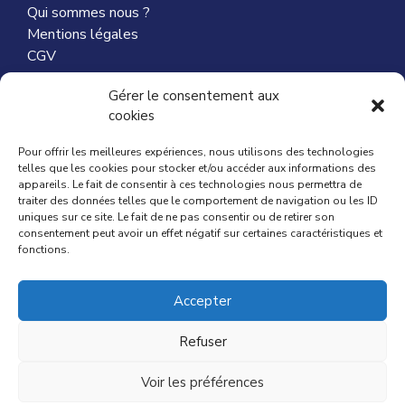
Qui sommes nous ?
Mentions légales
CGV
Nous contacter
Gérer le consentement aux
cookies
Partenaires
Pour offrir les meilleures expériences, nous utilisons des technologies
telles que les cookies pour stocker et/ou accéder aux informations des
appareils. Le fait de consentir à ces technologies nous permettra de
traiter des données telles que le comportement de navigation ou les ID
ACTUALITÉ
uniques sur ce site. Le fait de ne pas consentir ou de retirer son
consentement peut avoir un effet négatif sur certaines caractéristiques et
fonctions.
Mag du Particuiler Employeur
Comment choisir ma nounou ?
Accepter
Comment déclarer ma nounou ?
Aides Caf pour ma nounou
Refuser
Contrat de travail d’une nounou
Article ajouté au panier
Voir les préférences
Paiement
© 2025 NounouBébé - site de garde d'enfants à
0 Produit -
0,00
€